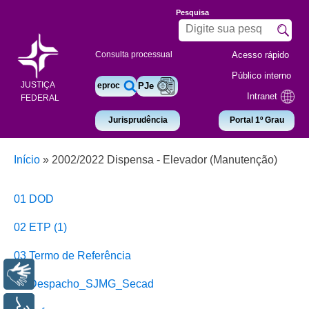
Pesquisa
Acesso rápido
Consulta processual
Público interno
JUSTIÇA
eproc
PJe
Intranet
FEDERAL
Jurisprudência
Portal 1º Grau
Início
»
2002/2022 Dispensa - Elevador (Manutenção)
01 DOD
02 ETP (1)
03 Termo de Referência
Libras
04 Despacho_SJMG_Secad
Voz