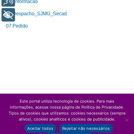
05_Informacao
06 Despacho_SJMG_Secad
+ Acessibilidade
07 Pedido
Este portal utiliza tecnologia de cookies. Para mais
informações, acesse nossa página de Política de Privacidade.
Tipos de cookies que utilizamos: cookies necessários (sempre
ativos), cookies analíticos e cookies de publicidade.
Aceitar todos
Rejeitar não necessários