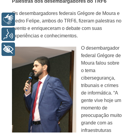
Palestras dos desembargadores do TRF6
Os desembargadores federais Grégore de Moura e
Libras
Pedro Felipe, ambos do TRF6, fizeram palestras no
evento e enriqueceram o debate com suas
Voz
experiências e conhecimentos.
O desembargador
+ Acessibilidade
federal Grégore de
Moura falou sobre
o tema
cibersegurança,
tribunais e crimes
de informática. “A
gente vive hoje um
momento de
preocupação muito
grande com as
infraestruturas