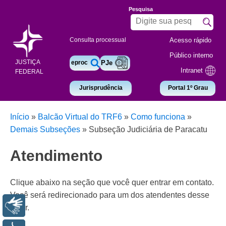
Pesquisa
Acesso rápido
Consulta processual
Público interno
JUSTIÇA
eproc
PJe
Intranet
FEDERAL
Jurisprudência
Portal 1º Grau
Início
»
Balcão Virtual do TRF6
»
Como funciona
»
Demais Subseções
»
Subseção Judiciária de Paracatu
Atendimento
Clique abaixo na seção que você quer entrar em contato.
Você será redirecionado para um dos atendentes desse
Libras
setor.