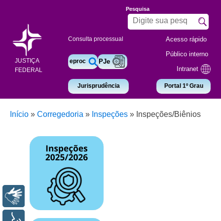
Pesquisa
Acesso rápido
Consulta processual
Público interno
JUSTIÇA
eproc
PJe
Intranet
FEDERAL
Jurisprudência
Portal 1º Grau
Início
»
Corregedoria
»
Inspeções
»
Inspeções/Biênios
Libras
Voz