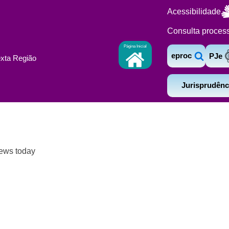
Acessibilidade
Consulta proces
Página Inicial
eproc
PJe
exta Região
Jurisprudênc
iews today