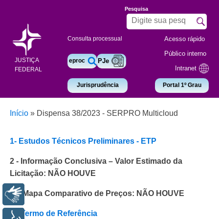
Pesquisa
Acesso rápido
Consulta processual
Público interno
JUSTIÇA
eproc
PJe
Intranet
FEDERAL
Jurisprudência
Portal 1º Grau
Início
»
Dispensa 38/2023 - SERPRO Multicloud
1- Estudos Técnicos Preliminares - ETP
2 - Informação Conclusiva – Valor Estimado da
Licitação: NÃO HOUVE
3 - Mapa Comparativo de Preços: NÃO HOUVE
Libras
4 - Termo de Referência
Voz