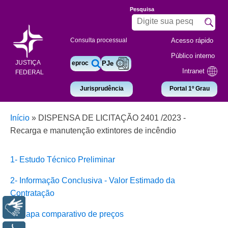
Pesquisa
Acesso rápido
Consulta processual
Público interno
JUSTIÇA
eproc
PJe
Intranet
FEDERAL
Jurisprudência
Portal 1º Grau
Início
»
DISPENSA DE LICITAÇÃO 2401 /2023 -
Recarga e manutenção extintores de incêndio
1- Estudo Técnico Preliminar
2- Informação Conclusiva - Valor Estimado da
Contratação
Libras
3- Mapa comparativo de preços