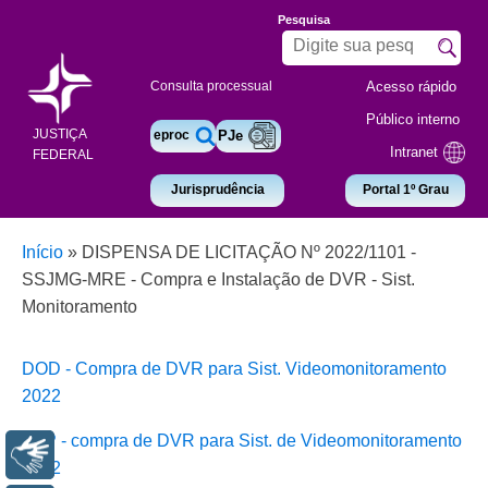
Pesquisa
Acesso rápido
Consulta processual
Público interno
JUSTIÇA
eproc
PJe
Intranet
FEDERAL
Jurisprudência
Portal 1º Grau
Início
»
DISPENSA DE LICITAÇÃO Nº 2022/1101 -
SSJMG-MRE - Compra e Instalação de DVR - Sist.
Monitoramento
DOD - Compra de DVR para Sist. Videomonitoramento
2022
ETP - compra de DVR para Sist. de Videomonitoramento
Libras
2022