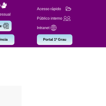
e
Acesso rápido
essual
Público interno
e
Intranet
ência
Portal 1º Grau