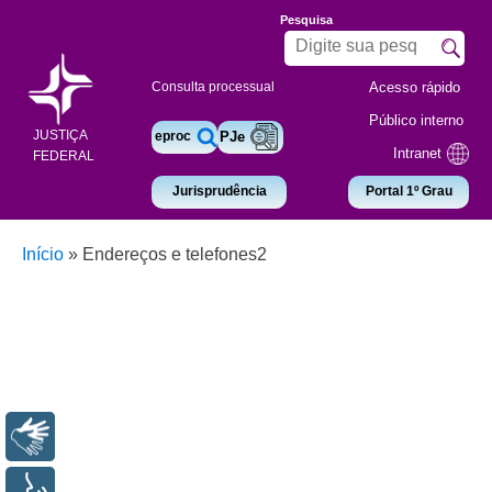
Pesquisa
Acesso rápido
Consulta processual
Público interno
JUSTIÇA
eproc
PJe
Intranet
FEDERAL
Jurisprudência
Portal 1º Grau
Início
»
Endereços e telefones2
Libras
Voz