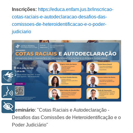
Inscrições:
https://educa.enfam.jus.br/inscricao-
cotas-raciais-e-autodeclaracao-desafios-das-
comissoes-de-heteroidentificacao-e-o-poder-
judiciario
Libras
Voz
+ Acessibilidade
Seminário
: "Cotas Raciais e Autodeclaração -
Desafios das Comissões de Heteroidentificação e o
Poder Judiciário"