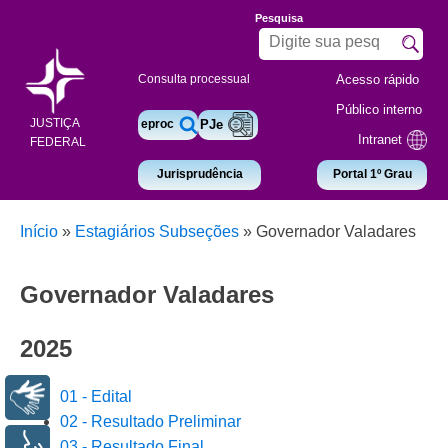
Pesquisa
Acesso rápido
Consulta processual
Público interno
JUSTIÇA
eproc
PJe
Intranet
FEDERAL
Jurisprudência
Portal 1º Grau
Início
»
Estagiários Subseções
»
Governador Valadares
Governador Valadares
2025
01 - Edital
Libras
02 - Resultado Preliminar
03 - Resultado Final
Voz