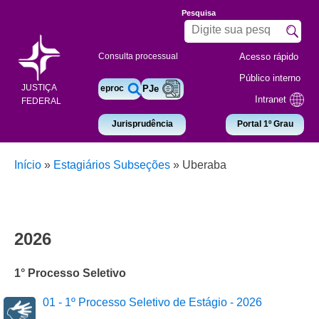
Pesquisa
Acesso rápido
Consulta processual
Público interno
JUSTIÇA
eproc
PJe
Intranet
FEDERAL
Jurisprudência
Portal 1º Grau
Início
»
Estagiários Subseções
»
Uberaba
2026
1° Processo Seletivo
01 - 1º Processo Seletivo de Estágio - 2026
Libras