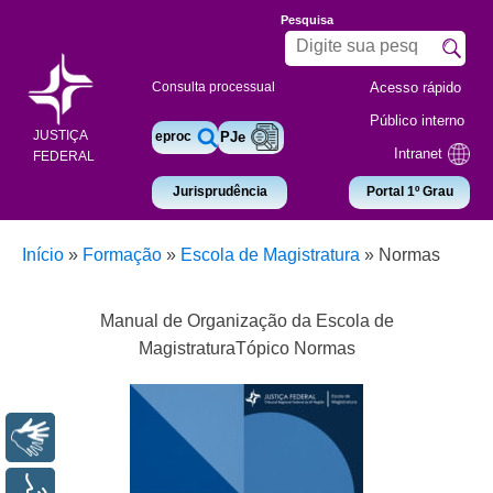
Pesquisa
Acesso rápido
Consulta processual
Público interno
JUSTIÇA
eproc
PJe
Intranet
FEDERAL
Jurisprudência
Portal 1º Grau
Início
»
Formação
»
Escola de Magistratura
»
Normas
Manual de Organização da Escola de
MagistraturaTópico Normas
Libras
Voz