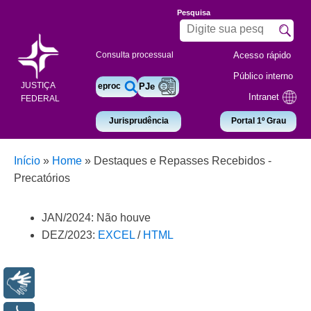
Pesquisa
Acesso rápido
Consulta processual
Público interno
JUSTIÇA
eproc
PJe
Intranet
FEDERAL
Jurisprudência
Portal 1º Grau
Início
»
Home
»
Destaques e Repasses Recebidos -
Precatórios
JAN/2024: Não houve
DEZ/2023:
EXCEL
/
HTML
Libras