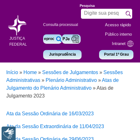
Pesquisa
Acesso rápido
Consulta processual
Público interno
JUSTIÇA
eproc
PJe
Intranet
FEDERAL
Jurisprudência
Portal 1º Grau
Início
»
Home
»
Sessões de Julgamentos
»
Sessões
Administrativas
»
Plenário Administrativo
»
Atas de
Julgamento do Plenário Administrativo
»
Atas de
Julgamento 2023
Ata da Sessão Ordinária de 16/03/2023
Ata da Sessão Extraordinária de 11/04/2023
Libras
Ata da Sessão Ordinária de 29/06/2023