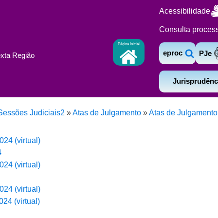
Acessibilidade
Consulta proces
Página Inicial
eproc
PJe
exta Região
Jurisprudênc
Sessões Judiciais2
»
Atas de Julgamento
»
Atas de Julgamento
24 (virtual)
4
24 (virtual)
24 (virtual)
24 (virtual)