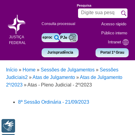
Pesquisa
Acesso rápido
Consulta processual
Público interno
JUSTIÇA
eproc
PJe
Intranet
FEDERAL
Jurisprudência
Portal 1º Grau
Início
»
Home
»
Sessões de Julgamentos
»
Sessões
Judiciais2
»
Atas de Julgamento
»
Atas de Julgamento
2º/2023
»
Atas - Pleno Judicial - 2º/2023
8ª Sessão Ordinária - 21/09/2023
Libras