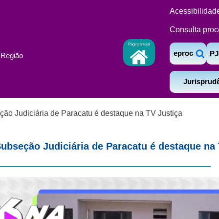
Acessibilidad
Consulta proc
Página Inicial
eproc
PJ
ª Região
Jurisprud
ão Judiciária de Paracatu é destaque na TV Justiça
ubseção Judiciária de Paracatu é destaque na 