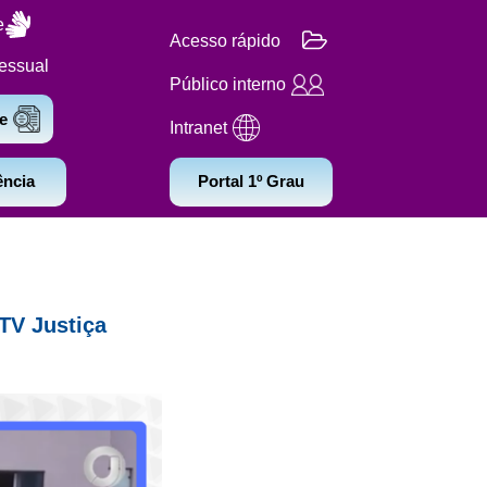
e
Acesso rápido
essual
Público interno
e
Intranet
ência
Portal 1º Grau
TV Justiça