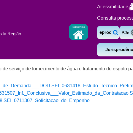
Acessibilidade
Consulta proces
Página Inicial
eproc
PJe
exta Região
Jurisprudênc
ão de serviço de fornecimento de água e tratamento de esgoto p
cao_de_Demanda___DOD
SEI_0631418_Estudo_Tecnico_Preli
631507_Inf._Conclusiva___Valor_Estimado_da_Contratacao
S
8
SEI_0711307_Solicitacao_de_Empenho