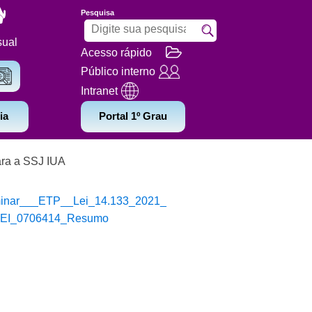
Pesquisa
sual
Acesso rápido
Público interno
Intranet
ia
Portal 1º Grau
ara a SSJ IUA
minar___ETP__Lei_14.133_2021_
EI_0706414_Resumo