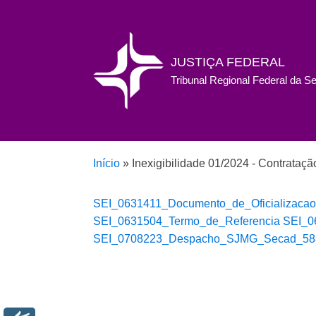
JUSTIÇA FEDERAL
Tribunal Regional Federal da S
Início
»
Inexigibilidade 01/2024 - Contrataç
SEI_0631411_Documento_de_Oficializa
SEI_0631504_Termo_de_Referencia
SEI_0
SEI_0708223_Despacho_SJMG_Secad_58