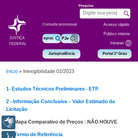
Pesquisa
Acesso rápido
Consulta processual
Público interno
JUSTIÇA
eproc
PJe
Intranet
FEDERAL
Jurisprudência
Portal 1º Grau
Início
»
Inexigibilidade 02/2023
1- Estudos Técnicos Preliminares - ETP
2 - Informação Conclusiva – Valor Estimado da
Licitação
3 - Mapa Comparativo de Preços : NÃO HOUVE
Libras
4 - Termo de Referência
Voz