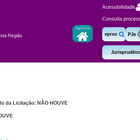
Acessibilidade
Consulta proces
Página Inicial
eproc
PJe
exta Região
Jurisprudênc
ado da Licitação: NÃO HOUVE
HOUVE