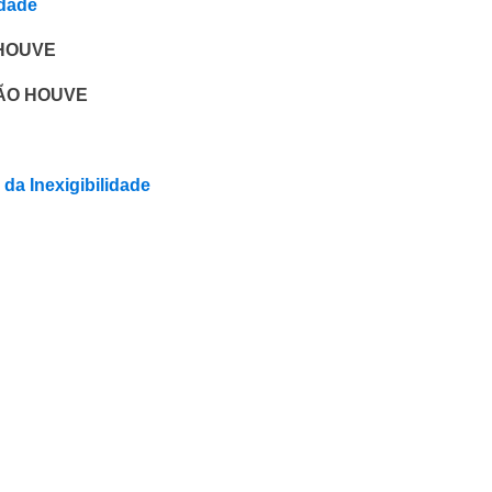
idade
O HOUVE
 NÃO HOUVE
da Inexigibilidade