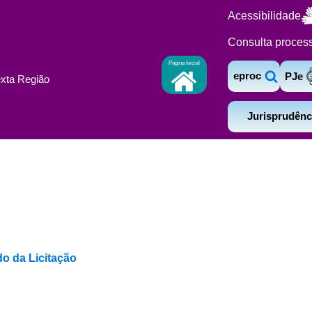
Acessibilidade
Consulta proces
Página Inicial
eproc
PJe
exta Região
Jurisprudênc
do da Licitação