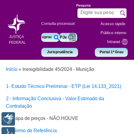
Pesquisa
Acesso rápido
Consulta processual
Público interno
JUSTIÇA
eproc
PJe
Intranet
FEDERAL
Jurisprudência
Portal 1º Grau
Início
»
Inexigibilidade 45/2024 - Munição
1- Estudo Técnico Preliminar - ETP (Lei 14.133_2021)
2 - Informação Conclusiva - Valor Estimado da
Contratação
3- Mapa de preços - NÃO HOUVE
Libras
4 - Termo de Referência
Voz