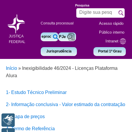
Pesquisa
Acesso rápido
Consulta processual
Público interno
JUSTIÇA
eproc
PJe
Intranet
FEDERAL
Jurisprudência
Portal 1º Grau
Início
»
Inexigibilidade 46/2024 - Licenças Plataforma
Alura
1- Estudo Técnico Preliminar
2- Informação conclusiva - Valor estimado da contratação
3- Mapa de preços
Libras
4- Termo de Referência