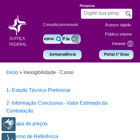
Pesquisa
Acesso rápido
Consulta processual
Público interno
JUSTIÇA
eproc
PJe
Intranet
FEDERAL
Jurisprudência
Portal 1º Grau
Início
»
Inexigibilidade - Curso
1- Estudo Técnico Preliminar
2- Informação Conclusiva - Valor Estimado da
Contratação
3- Mapa de preços
Libras
4- Termo de Referência
Voz