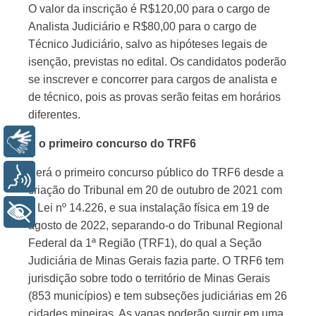
O valor da inscrição é R$120,00 para o cargo de
Analista Judiciário e R$80,00 para o cargo de
Técnico Judiciário, salvo as hipóteses legais de
isenção, previstas no edital. Os candidatos poderão
se inscrever e concorrer para cargos de analista e
de técnico, pois as provas serão feitas em horários
diferentes.
Libras
É o primeiro concurso do TRF6
Será o primeiro concurso público do TRF6 desde a
Voz
criação do Tribunal em 20 de outubro de 2021 com
a Lei nº 14.226, e sua instalação física em 19 de
+ Acessibilidade
agosto de 2022, separando-o do Tribunal Regional
Federal da 1ª Região (TRF1), do qual a Seção
Judiciária de Minas Gerais fazia parte. O TRF6 tem
jurisdição sobre todo o território de Minas Gerais
(853 municípios) e tem subseções judiciárias em 26
cidades mineiras. As vagas poderão surgir em uma