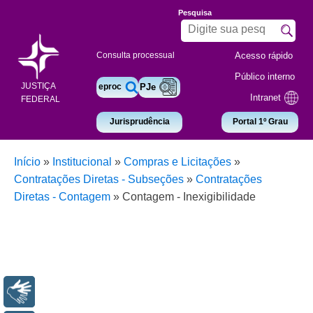
Pesquisa
Acesso rápido
Consulta processual
Público interno
JUSTIÇA
eproc
PJe
Intranet
FEDERAL
Jurisprudência
Portal 1º Grau
Início
»
Institucional
»
Compras e Licitações
»
Contratações Diretas - Subseções
»
Contratações
Diretas - Contagem
»
Contagem - Inexigibilidade
Libras