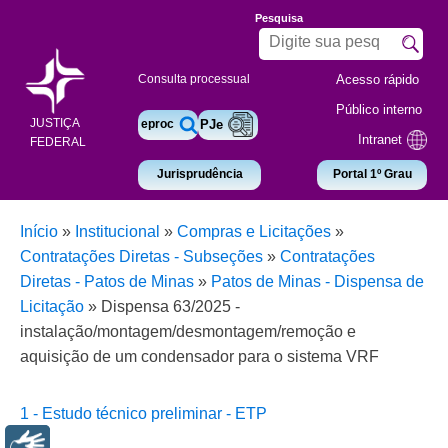
Pesquisa
Acesso rápido
Consulta processual
Público interno
JUSTIÇA
eproc
PJe
Intranet
FEDERAL
Jurisprudência
Portal 1º Grau
Início
»
Institucional
»
Compras e Licitações
»
Contratações Diretas - Subseções
»
Contratações
Diretas - Patos de Minas
»
Patos de Minas - Dispensa de
Licitação
»
Dispensa 63/2025 -
instalação/montagem/desmontagem/remoção e
aquisição de um condensador para o sistema VRF
1 - Estudo técnico preliminar - ETP
Libras