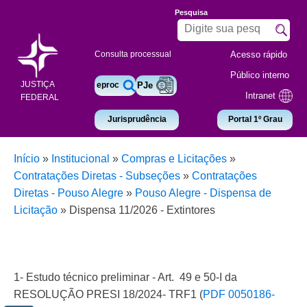
Pesquisa
Acesso rápido
Consulta processual
Público interno
JUSTIÇA
eproc
PJe
Intranet
FEDERAL
Jurisprudência
Portal 1º Grau
Início
»
Institucional
»
Compras e Licitações
»
Contratações Diretas - Subseções
»
Contratações
Diretas - Pouso Alegre
»
Pouso Alegre - Dispensa de
Licitação
»
Dispensa 11/2026 - Extintores
1- Estudo técnico preliminar -
Art. 49 e 50-I da
RESOLUÇÃO PRESI 18/2024- TRF1 (
PDF 0050186-