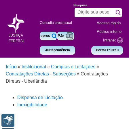
Pesquisa
Acesso rápido
Consulta processual
Público interno
JUSTIÇA
eproc
PJe
Intranet
FEDERAL
Jurisprudência
Portal 1º Grau
Início
»
Institucional
»
Compras e Licitações
»
Contratações Diretas - Subseções
»
Contratações
Diretas - Uberlândia
Dispensa de Licitação
Inexigibilidade
Libras