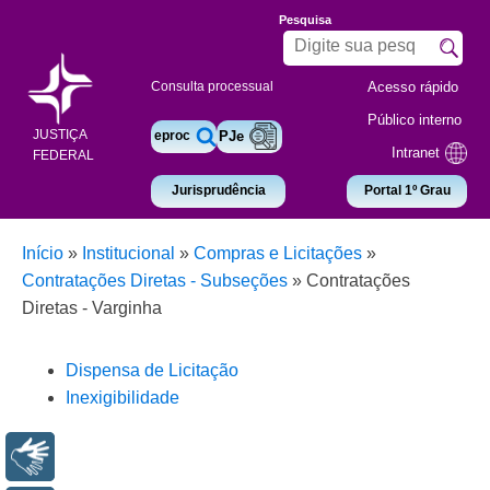
Pesquisa
Acesso rápido
Consulta processual
Público interno
JUSTIÇA
eproc
PJe
Intranet
FEDERAL
Jurisprudência
Portal 1º Grau
Início
»
Institucional
»
Compras e Licitações
»
Contratações Diretas - Subseções
»
Contratações
Diretas - Varginha
Dispensa de Licitação
Inexigibilidade
Libras