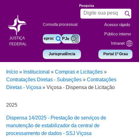
Pesquisa
Acesso rápido
Consulta processual
Público interno
JUSTIÇA
eproc
PJe
Intranet
FEDERAL
Jurisprudência
Portal 1º Grau
Início
»
Institucional
»
Compras e Licitações
»
Contratações Diretas - Subseções
»
Contratações
Diretas - Viçosa
»
Viçosa - Dispensa de Licitação
2025
Dispensa 14/2025 - Prestação de serviços de
manutenção de estabilizador da central de
processamento de dados - SSJ Viçosa