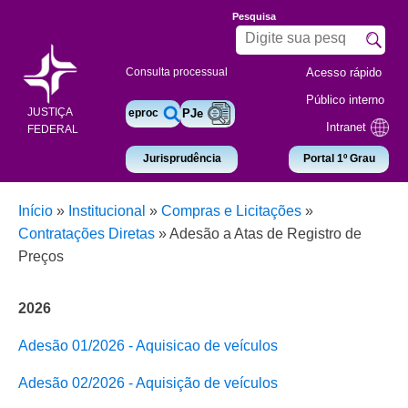
Pesquisa
Acesso rápido
Consulta processual
Público interno
JUSTIÇA
eproc
PJe
Intranet
FEDERAL
Jurisprudência
Portal 1º Grau
Início
»
Institucional
»
Compras e Licitações
»
Contratações Diretas
»
Adesão a Atas de Registro de
Preços
2026
Adesão 01/2026 - Aquisicao de veículos
Adesão 02/2026 - Aquisição de veículos