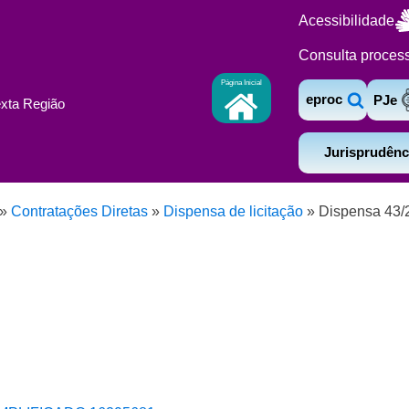
Acessibilidade
Consulta proces
Página Inicial
eproc
PJe
exta Região
Jurisprudênc
»
Contratações Diretas
»
Dispensa de licitação
»
Dispensa 43/