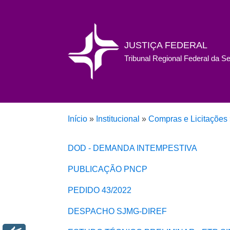
JUSTIÇA FEDERAL
Tribunal Regional Federal da S
Início
»
Institucional
»
Compras e Licitações
DOD - DEMANDA INTEMPESTIVA
PUBLICAÇÃO PNCP
PEDIDO 43/2022
DESPACHO SJMG-DIREF