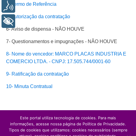
4- Termo de Referência
Voz
5- Autorização da contratação
+ Acessibilidade
6- Aviso de dispensa - NÃO HOUVE
7- Questionamentos e impugnações - NÃO HOUVE
8- Nome do vencedor: MARCO PLACAS INDUSTRIA E
COMERCIO LTDA. - CNPJ: 17.505.744/0001-60
9- Ratificação da contratação
10- Minuta Contratual
Este portal utiliza tecnologia de cookies. Para mais
informações, acesse nossa página de Política de Privacidade.
Tipos de cookies que utilizamos: cookies necessários (sempre