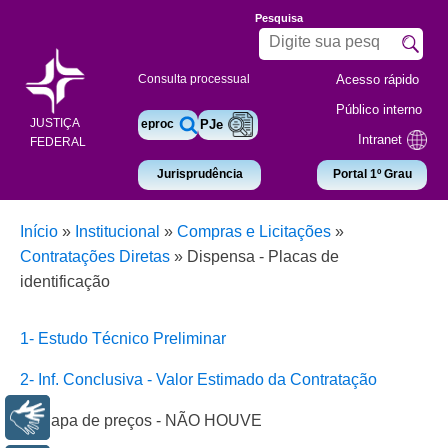
Pesquisa
Acesso rápido
Consulta processual
Público interno
JUSTIÇA
eproc
PJe
Intranet
FEDERAL
Jurisprudência
Portal 1º Grau
Início
»
Institucional
»
Compras e Licitações
»
Contratações Diretas
»
Dispensa - Placas de
identificação
1- Estudo Técnico Preliminar
2- Inf. Conclusiva - Valor Estimado da Contratação
Libras
3- Mapa de preços - NÃO HOUVE