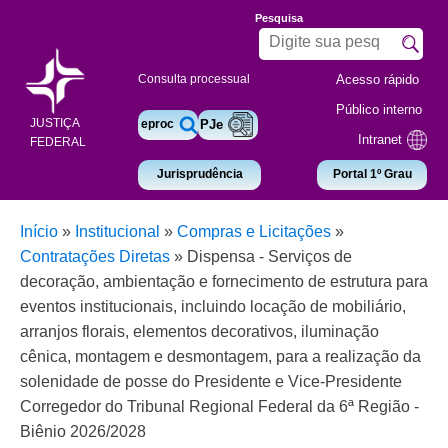
Pesquisa
Acesso rápido
Consulta processual
Público interno
JUSTIÇA
eproc
PJe
Intranet
FEDERAL
Jurisprudência
Portal 1º Grau
Início
»
Institucional
»
Compras e Licitações
»
Contratações Diretas
»
Dispensa - Serviços de
decoração, ambientação e fornecimento de estrutura para
eventos institucionais, incluindo locação de mobiliário,
arranjos florais, elementos decorativos, iluminação
cênica, montagem e desmontagem, para a realização da
solenidade de posse do Presidente e Vice-Presidente
Corregedor do Tribunal Regional Federal da 6ª Região -
Biênio 2026/2028