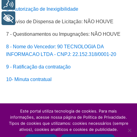
Voz
5 - Autorização de Inexigibilidade
+ Acessibilidade
6- Aviso de Dispensa de Licitação: NÃO HOUVE
7 - Questionamentos ou Impugnações: NÃO HOUVE
8 - Nome do Vencedor: 90 TECNOLOGIA DA
INFORMACAO LTDA - CNPJ: 22.152.318/0001-20
9 - Ratificação da contratação
10- Minuta contratual
Este portal utiliza tecnologia de cookies. Para mais
informações, acesse nossa página de Política de Privacidade.
Tipos de cookies que utilizamos: cookies necessários (sempre
ativos), cookies analíticos e cookies de publicidade.