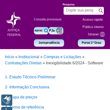
Pesquisa
Acesso rápido
Consulta processual
Público interno
JUSTIÇA
eproc
PJe
Intranet
FEDERAL
Jurisprudência
Portal 1º Grau
Início
»
Institucional
»
Compras e Licitações
»
Contratações Diretas
»
Inexigibilidade 6/2024 - Software
1- Estudo Técnico Preliminar
2- Informação Conclusiva
3- Mapa de preços
Libras
4- Termo de referência