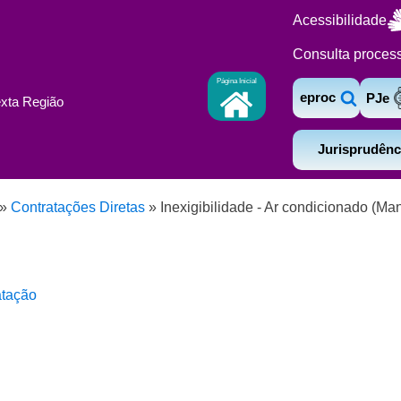
Acessibilidade
Consulta proces
Página Inicial
eproc
PJe
exta Região
Jurisprudênc
»
Contratações Diretas
»
Inexigibilidade - Ar condicionado (Ma
atação