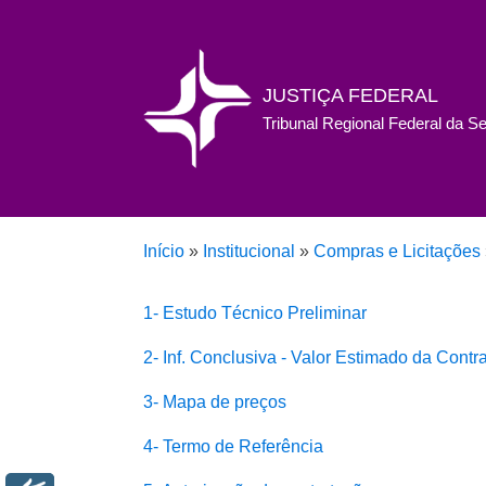
JUSTIÇA FEDERAL
Tribunal Regional Federal da S
Início
»
Institucional
»
Compras e Licitações
1- Estudo Técnico Preliminar
2- Inf. Conclusiva - Valor Estimado da Contr
3- Mapa de preços
4-
Termo de Referência