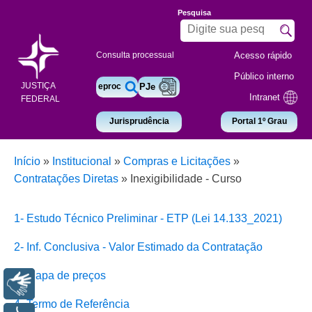
Pesquisa
Acesso rápido
Consulta processual
Público interno
JUSTIÇA
eproc
PJe
Intranet
FEDERAL
Jurisprudência
Portal 1º Grau
Início
»
Institucional
»
Compras e Licitações
»
Contratações Diretas
»
Inexigibilidade - Curso
1- Estudo Técnico Preliminar - ETP (Lei 14.133_2021)
2- Inf. Conclusiva - Valor Estimado da Contratação
3- Mapa de preços
Libras
4- Termo de Referência