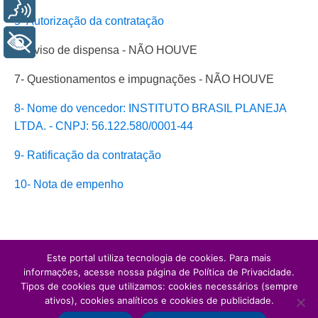
Voz
5- Autorização da contratação
+ Acessibilidade
6- Aviso de dispensa - NÃO HOUVE
7- Questionamentos e impugnações - NÃO HOUVE
8- Nome do vencedor: INSTITUTO BRASIL PLANEJA
LTDA. - CNPJ: 56.122.580/0001-44
9- Ratificação da contratação
10- Nota de empenho
Este portal utiliza tecnologia de cookies. Para mais
informações, acesse nossa página de Política de Privacidade.
Tipos de cookies que utilizamos: cookies necessários (sempre
ativos), cookies analíticos e cookies de publicidade.