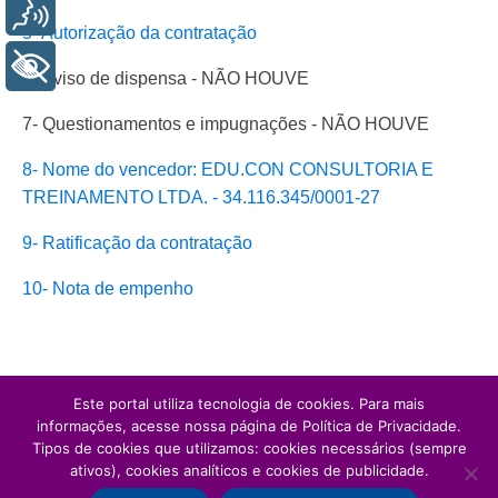
Voz
5- Autorização da contratação
+ Acessibilidade
6- Aviso de dispensa - NÃO HOUVE
7- Questionamentos e impugnações - NÃO HOUVE
8- Nome do vencedor: EDU.CON CONSULTORIA E
TREINAMENTO LTDA. - 34.116.345/0001-27
9- Ratificação da contratação
10- Nota de empenho
Este portal utiliza tecnologia de cookies. Para mais
informações, acesse nossa página de Política de Privacidade.
Tipos de cookies que utilizamos: cookies necessários (sempre
ativos), cookies analíticos e cookies de publicidade.