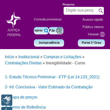
Pesquisa
Acesso rápido
Consulta processual
Público interno
JUSTIÇA
eproc
PJe
Intranet
FEDERAL
Jurisprudência
Portal 1º Grau
Início
»
Institucional
»
Compras e Licitações
»
Contratações Diretas
»
Inexigibilidade - Curso
1- Estudo Técnico Preliminar - ETP (Lei 14.133_2021)
2- Inf. Conclusiva - Valor Estimado da Contratação
3- Mapa de preços
Libras
4- Termo de Referência