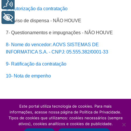
Voz
5- Autorização da contratação
+ Acessibilidade
6- Aviso de dispensa - NÃO HOUVE
7- Questionamentos e impugnações - NÃO HOUVE
8- Nome do vencedor: AOVS SISTEMAS DE
INFORMATICA S.A. - CNPJ: 05.555.382/0001-33
9- Ratificação da contratação
10- Nota de empenho
Este portal utiliza tecnologia de cookies. Para mais
informações, acesse nossa página de Política de Privacidade.
Tipos de cookies que utilizamos: cookies necessários (sempre
ativos), cookies analíticos e cookies de publicidade.