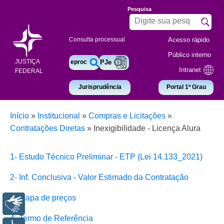
Pesquisa
Acesso rápido
Consulta processual
Público interno
JUSTIÇA
eproc
PJe
Intranet
FEDERAL
Jurisprudência
Portal 1º Grau
Início
»
Institucional
»
Compras e Licitações
»
Contratações Diretas
»
Inexigibilidade - Licença Alura
1- Estudo Técnico Preliminar - ETP (Lei 14.133_2021)
2- Inf. Conclusiva - Valor Estimado da Contratação
3- Mapa de preços
Libras
4- Termo de Referência