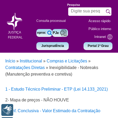
Pesquisa
Acesso rápido
Consulta processual
Público interno
JUSTIÇA
eproc
PJe
Intranet
FEDERAL
Jurisprudência
Portal 1º Grau
Início
»
Institucional
»
Compras e Licitações
»
Contratações Diretas
»
Inexigibilidade - Nobreaks
(Manutenção preventiva e corretiva)
1 - Estudo Técnico Preliminar - ETP (Lei 14.133_2021)
2- Mapa de preços - NÃO HOUVE
Libras
3 - Inf. Conclusiva - Valor Estimado da Contratação