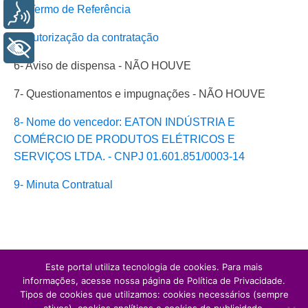
4 - Termo de Referência
Voz
5- Autorização da contratação
+ Acessibilidade
6- Aviso de dispensa - NÃO HOUVE
7- Questionamentos e impugnações - NÃO HOUVE
8- Nome do vencedor: EATON INDÚSTRIA E
COMÉRCIO DE PRODUTOS ELÉTRICOS E
SERVIÇOS LTDA. - CNPJ 01.601.851/0003-14
9- Minuta Contratual
Este portal utiliza tecnologia de cookies. Para mais
informações, acesse nossa página de Política de Privacidade.
Tipos de cookies que utilizamos: cookies necessários (sempre