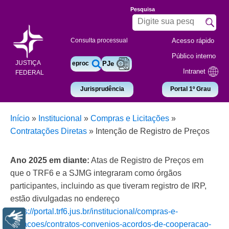
Pesquisa
Acesso rápido
Consulta processual
Público interno
JUSTIÇA
eproc
PJe
Intranet
FEDERAL
Jurisprudência
Portal 1º Grau
Início
»
Institucional
»
Compras e Licitações
»
Contratações Diretas
»
Intenção de Registro de Preços
Ano 2025 em diante:
Atas de Registro de Preços em
que o TRF6 e a SJMG integraram como órgãos
participantes, incluindo as que tiveram registro de IRP,
estão divulgadas no endereço
https://portal.trf6.jus.br/institucional/compras-e-
Libras
licitacoes/contratos-convenios-acordos-de-cooperacao-