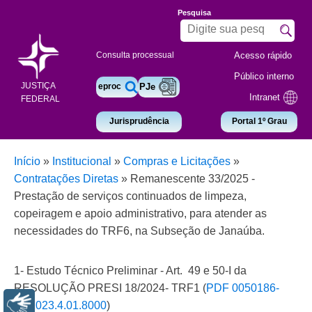
Pesquisa
Acesso rápido
Consulta processual
Público interno
JUSTIÇA
eproc
PJe
Intranet
FEDERAL
Jurisprudência
Portal 1º Grau
Início
»
Institucional
»
Compras e Licitações
»
Contratações Diretas
»
Remanescente 33/2025 -
Prestação de serviços continuados de limpeza,
copeiragem e apoio administrativo, para atender as
necessidades do TRF6, na Subseção de Janaúba.
1- Estudo Técnico Preliminar -
Art. 49 e 50-I da
RESOLUÇÃO PRESI 18/2024- TRF1 (
PDF 0050186-
Libras
15.2023.4.01.8000
)