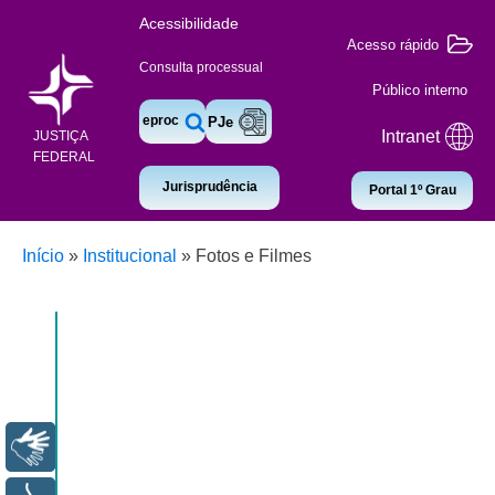
Acessibilidade
Acesso rápido
Consulta processual
Público interno
eproc
PJe
Intranet
JUSTIÇA
FEDERAL
Jurisprudência
Portal 1º Grau
Início
»
Institucional
»
Fotos e Filmes
Libras