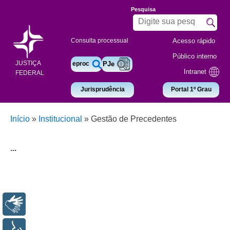
Pesquisa
Acesso rápido
Consulta processual
Público interno
JUSTIÇA
eproc
PJe
Intranet
FEDERAL
Jurisprudência
Portal 1º Grau
Início
»
Institucional
»
Gestão de Precedentes
...
Libras
Voz