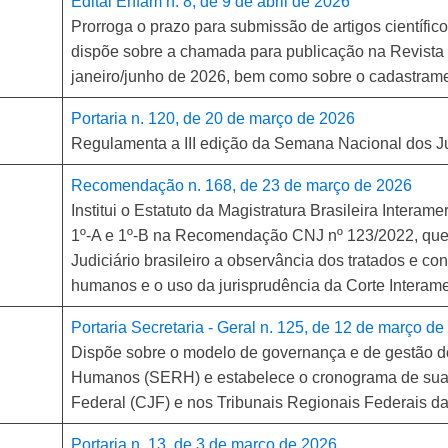
Edital Enfam n. 8, de 9 de abril de 2026
Prorroga o prazo para submissão de artigos científic
dispõe sobre a chamada para publicação na Revista J
janeiro/junho de 2026, bem como sobre o cadastrame
Portaria n. 120, de 20 de março de 2026
Regulamenta a III edição da Semana Nacional dos J
Recomendação n. 168, de 23 de março de 2026
Institui o Estatuto da Magistratura Brasileira Interameri
1º-A e 1º-B na Recomendação CNJ nº 123/2022, qu
Judiciário brasileiro a observância dos tratados e co
humanos e o uso da jurisprudência da Corte Interam
Portaria Secretaria - Geral n. 125, de 12 de março d
Dispõe sobre o modelo de governança e de gestão d
Humanos (SERH) e estabelece o cronograma de sua 
Federal (CJF) e nos Tribunais Regionais Federais das 
Portaria n. 13, de 3 de março de 2026