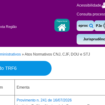
Acessibilidade
Consulta proces
Página Inicial
eproc
PJe
exta Região
Jurisprudênc
ministrativos
»
Atos Normativos CNJ, CJF, DOU e STJ
 do TRF6
em
Ementa
Provimento n. 241 de 16/07/2026