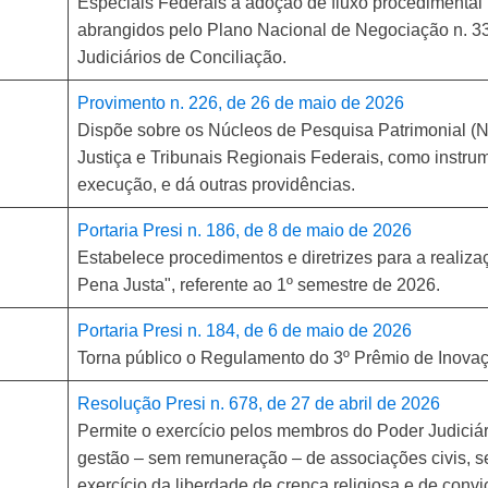
Especiais Federais a adoção de fluxo procedimental
abrangidos pelo Plano Nacional de Negociação n. 3
Judiciários de Conciliação.
Provimento n. 226, de 26 de maio de 2026
Dispõe sobre os Núcleos de Pesquisa Patrimonial (N
Justiça e Tribunais Regionais Federais, como instru
execução, e dá outras providências.
Portaria Presi n. 186, de 8 de maio de 2026
Estabelece procedimentos e diretrizes para a realiza
Pena Justa", referente ao 1º semestre de 2026.
Portaria Presi n. 184, de 6 de maio de 2026
Torna público o Regulamento do 3º Prêmio de Inovaçã
Resolução Presi n. 678, de 27 de abril de 2026
Permite o exercício pelos membros do Poder Judiciár
gestão – sem remuneração – de associações civis, se
exercício da liberdade de crença religiosa e de convic