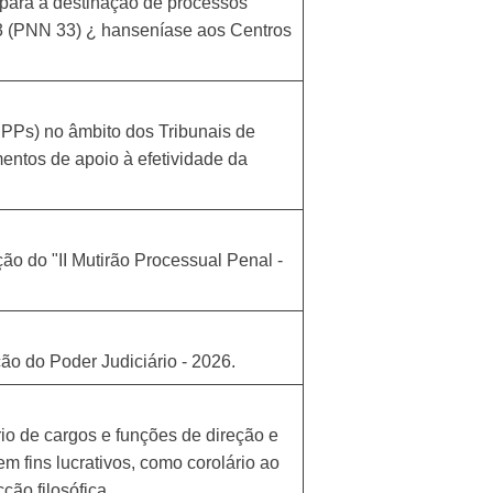
 para a destinação de processos
3 (PNN 33) ¿ hanseníase aos Centros
PPs) no âmbito dos Tribunais de
mentos de apoio à efetividade da
ção do "II Mutirão Processual Penal -
o do Poder Judiciário - 2026.
io de cargos e funções de direção e
m fins lucrativos, como corolário ao
ção filosófica.