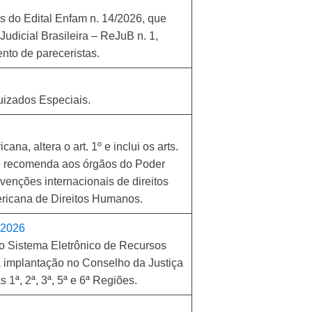
os do Edital Enfam n. 14/2026, que
udicial Brasileira – ReJuB n. 1,
nto de pareceristas.
uizados Especiais.
cana, altera o art. 1º e inclui os arts.
e recomenda aos órgãos do Poder
nvenções internacionais de direitos
ericana de Direitos Humanos.
e 2026
o Sistema Eletrônico de Recursos
implantação no Conselho da Justiça
1ª, 2ª, 3ª, 5ª e 6ª Regiões.