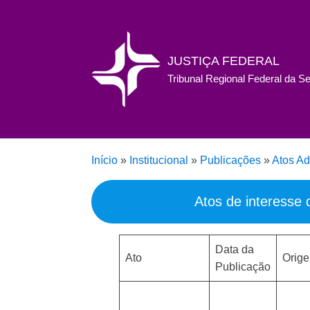
JUSTIÇA FEDERAL
Tribunal Regional Federal da S
Início
»
Institucional
»
Publicações
»
Atos Ad
Atos de interesse
Data da
Ato
Orig
Publicação