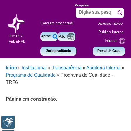
Pesquisa
Acesso rápido
Consulta processual
Público interno
JUSTIÇA
eproc
PJe
Intranet
FEDERAL
Jurisprudência
Portal 1º Grau
Início
»
Institucional
»
Transparência
»
Auditoria Interna
»
Programa de Qualidade
»
Programa de Qualidade -
TRF6
Página em construção.
Libras