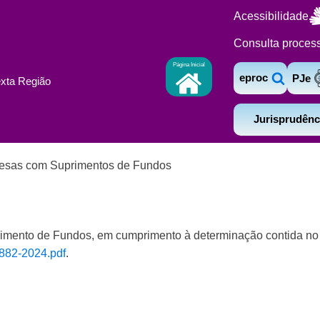
Acessibilidade
Consulta proces
Página Inicial
eproc
PJe
exta Região
Jurisprudênc
esas com Suprimentos de Fundos
rimento de Fundos, em cumprimento à determinação contida n
882-2024.pdf
.